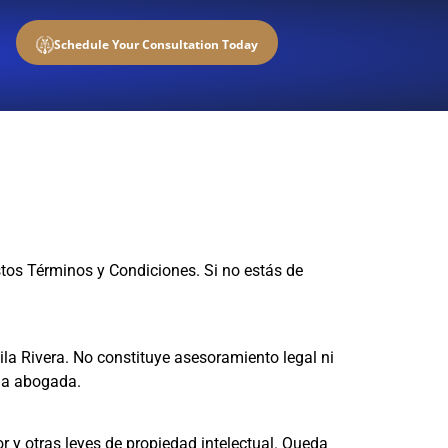
Schedule Your Consultation Today
estos Términos y Condiciones. Si no estás de
ila Rivera. No constituye asesoramiento legal ni
 la abogada.
or y otras leyes de propiedad intelectual. Queda