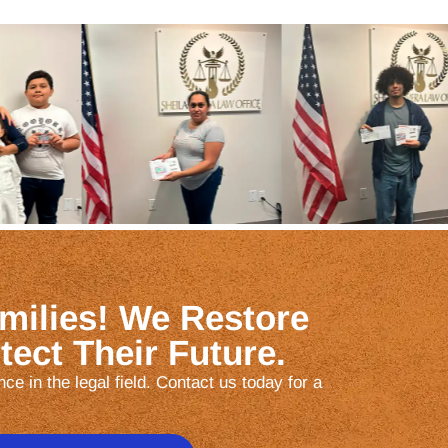
milies! We Restore
ect Their Future.
ce in the legal field. Contact us today for a