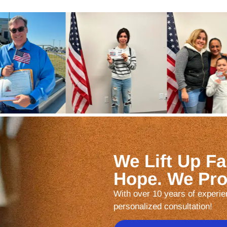
We Lift Up Fa
Hope. We Prot
With over 10 years of experien
personalized consultation!